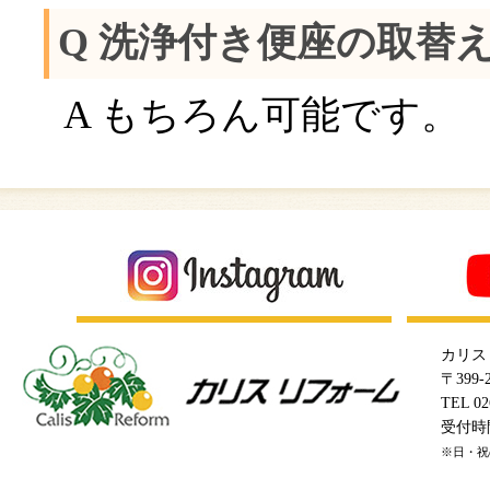
Q 洗浄付き便座の取替
A もちろん可能です。
カリス
〒399
TEL 02
受付時間 
※日・祝