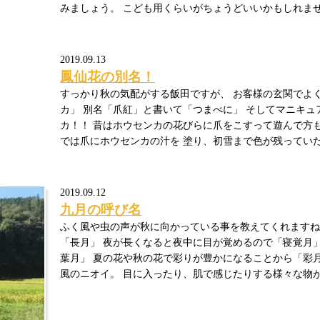
みましょう。 こども用くらいがちょうどいいかもしれません
2019.09.13
鳳仙花の別名！
すっかり秋の気配がする飯田ですが、 お客様の玄関でよ
カ」 別名「爪紅」と書いて「つまべに」 そしてマニキュ
カ！！ 昔はホウセンカの花びらに爪をこすって遊んで方も多
では爪にホウセンカの汁を 塗り、初雪まで色が残ってい
2019.09.12
九月の呼び名
ふく風や虫の声が秋に向かっている事を教えてくれますね
「長月」 夜が長くなると夜中に目が覚めるので「寝覚月」
葉月」 夏の花や秋の花で彩りが豊かになることから「彩
風のニオイ。 目に入ったり、肌で感じたりする様々な物