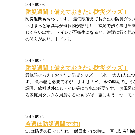
2019.09.06
防災週間！備えておきたい防災グッズ！
防災週間もおわります。 最低限備えておきたい防災グッ
いはきっと家具等が倒れ物が散乱！！ 裸足で歩く事は出
じくらい出す。 トイレが不衛生になると、途端に行く気
の傾向があり、トイレに……
2019.09.04
防災週間！備えておきたい防災グッズ！
最低限そろえておきたい防災グッズ！ 「水」 大人1人につ
す。 食べ物も必要ですが、まずは「水」 今の時期のよ
調理、飲料以外にもトイレ等にも水は必要です。 お風呂
る家庭用タンクを用意するのも!(^^)! 更にもう一つ「モ
2019.09.02
今週は防災週間です‼
9/1は防災の日でしたね！ 飯田市では8時に一斉に防災訓