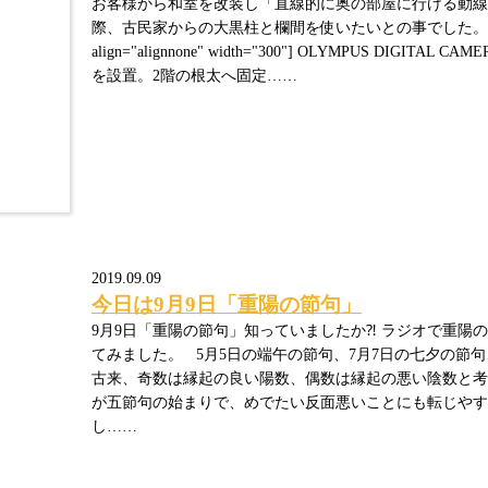
お客様から和室を改装し「直線的に奥の部屋に行ける動線
際、古民家からの大黒柱と欄間を使いたいとの事でした。 [caption i
align="alignnone" width="300"] OLYMPUS DIGITA
を設置。2階の根太へ固定……
2019.09.09
今日は9月9日「重陽の節句」
9月9日「重陽の節句」知っていましたか⁈ ラジオで重陽
てみました。 5月5日の端午の節句、7月7日の七夕の節
古来、奇数は縁起の良い陽数、偶数は縁起の悪い陰数と考
が五節句の始まりで、めでたい反面悪いことにも転じやす
し……