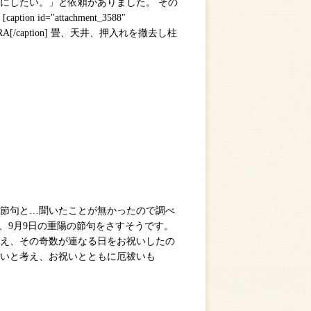
にしたい。」と依頼がありました。 その
d="attachment_3588"
L CAMERA[/caption] 畳、天井、押入れを撤去し柱
の節句と…聞いたことが無かったので調べ
句、9月9日の重陽の節句をさすそうです。
え、その奇数が連なる日をお祝いしたの
いと考え、お祝いとともに厄祓いも