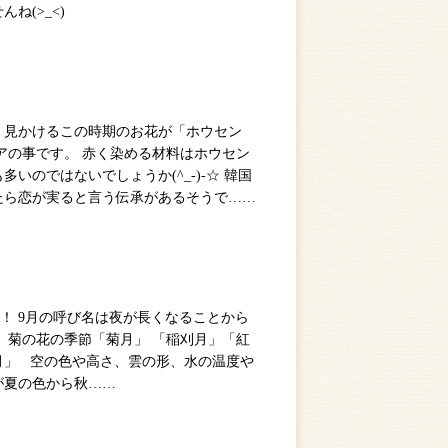
ね(>_<)
く見かけるこの時期のお花が「ホウセン
アの事です。 赤く染める材料はホウセン
いのではないでしょうか(^_-)-☆ 韓国
たら恋が実ると言う伝承があるそうで……
！ 9月の呼び名は夜が長くなることから
 菊の花の季節「菊月」 「稲刈月」「紅
月」 空の色や高さ、雲の形、水の温度や
が夏の色から秋……