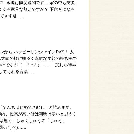
⁈ 今週は防災週間です。 家の中も防災
てくる家具な無いですか？ 下敷きになる
できず逃……
ンから ハッピーサンシャインDAY！ 太
も太陽の様に明るく素敵な笑顔の持ち主の
のですが（ ＾ω＾）・・・ 悲しい時や
ましてくれる言葉……
書き 「てんちはじめてさむし」と読みます。
県内、標高が高い所は朝晩は寒いと思うく
は無く、しゅくしゅくの「しゅく」
と( ^^)……