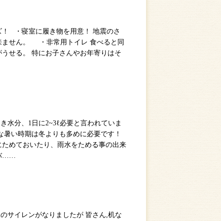
ズ！ ・寝室に履き物を用意！ 地震のさ
来ません。 ・非常用トイレ 食べると同
がうせる。 特にお子さんやお年寄りはそ
き水分、1日に2~3ℓ必要と言われていま
うな暑い時期は冬よりも多めに必要です！
にためておいたり、雨水をためる事の出来
バ……
練のサイレンがなりましたが 皆さん,机な