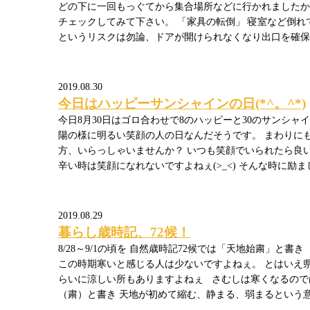
どの下に一回もっぐてから集合場所などに行かれましたか
チェックしてみて下さい。 「家具の転倒」 寝室など倒れ
というリスクは勿論、ドアが開けられなくなり出口を確保
2019.08.30
今日はハッピーサンシャインの日(*^。^*)
今日8月30日はゴロ合わせで8のハッピーと30のサンシャイ
陽の様に明るい笑顔の人の日なんだそうです。 まわりに
方、いらっしゃいませんか？ いつも笑顔でいられたら良い
辛い時は笑顔になれないですよねぇ(>_<) そんな時に励
2019.08.29
暮らし歳時記、72候！
8/28～9/1の頃を 自然歳時記72候では「天地始粛」と
この時期寒いと感じる人は少ないですよねぇ。 とはいえ
らいに涼しい所もありますよねぇ さむしは寒くなるので
（粛）と書き 天地が初めて縮む、静まる、弱まるという意味