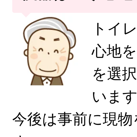
トイ
心地
を選
いま
今後は事前に現物