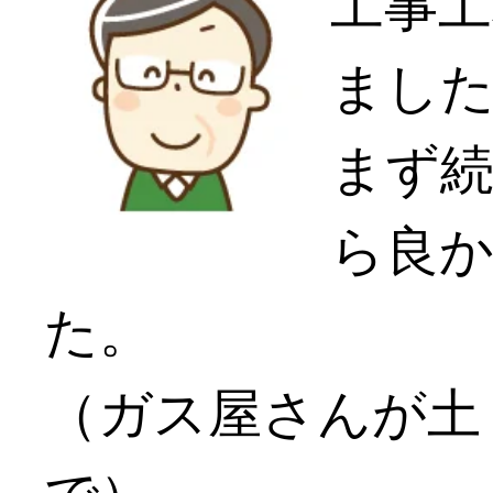
工事工
まし
まず
ら良
た。
（ガス屋さんが土