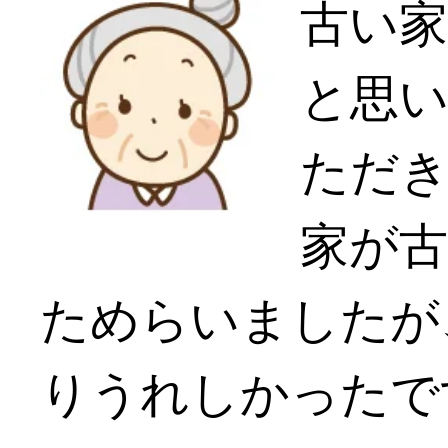
古い
と思
ただ
家が
ためらいましたが
りうれしかったで