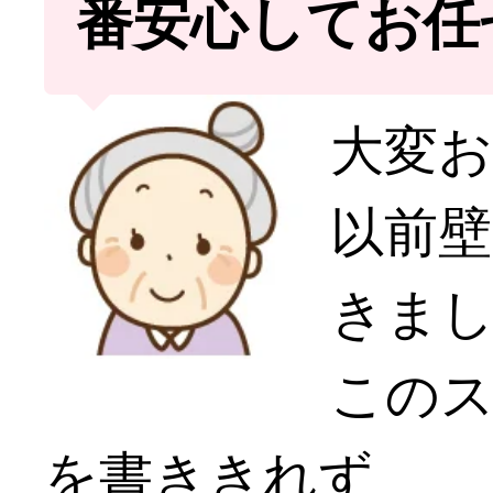
番安心してお任
大変
以前
きま
この
を書ききれず