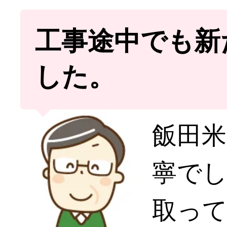
工事途中でも新
した。
飯田米
寧で
取っ