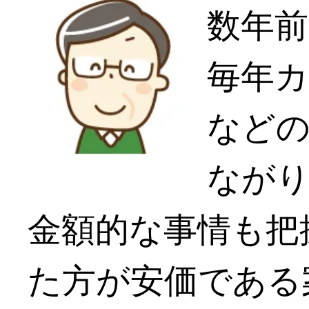
数年前
毎年
など
なが
金額的な事情も把
た方が安価である