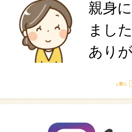
親身
まし
あり
« 前へ