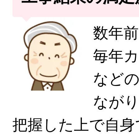
数年前
毎年
など
なが
把握した上で自身