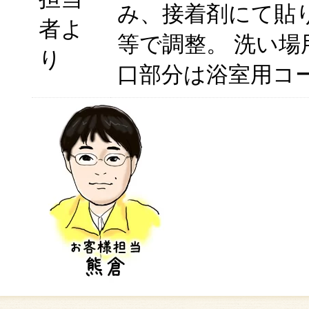
み、接着剤にて貼
者よ
等で調整。 洗い場
り
口部分は浴室用コ