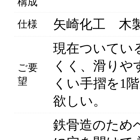
構成
矢崎化工 木
仕様
現在ついてい
くく、滑りや
ご要
望
くい手摺を1
欲しい。
鉄骨造のため