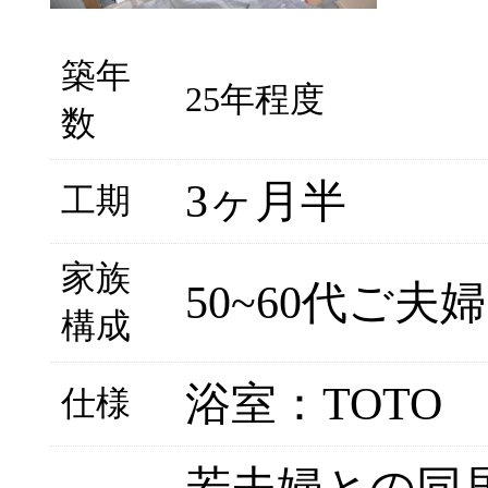
築年
25年程度
数
3ヶ月半
工期
家族
50~60代ご夫婦
構成
浴室：TOTO
仕様