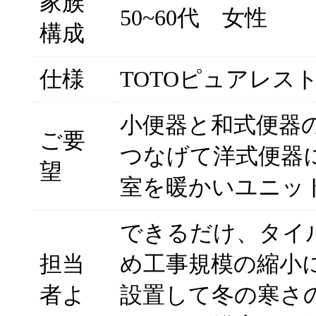
家族
50~60代 女性
構成
仕様
TOTOピュアレスト
小便器と和式便器
ご要
つなげて洋式便器
望
室を暖かいユニッ
できるだけ、タイ
担当
め工事規模の縮小
者よ
設置して冬の寒さ