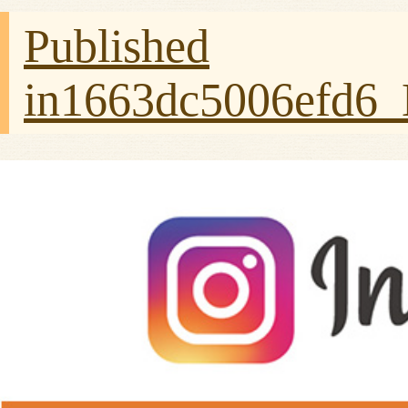
Published
in
1663dc5006efd