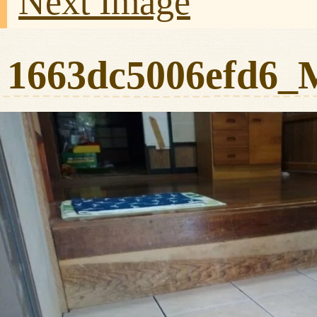
Next Image
1663dc5006efd