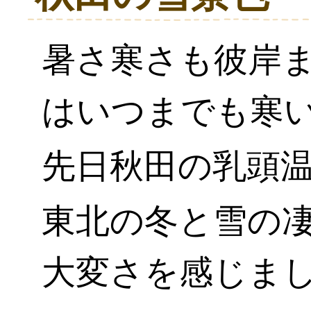
暑さ寒さも彼岸
はいつまでも寒
先日秋田の乳頭
東北の冬と雪の
大変さを感じま