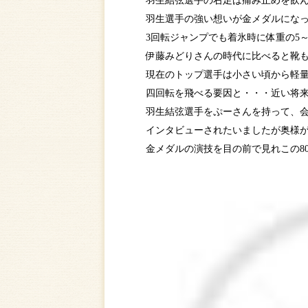
羽生結弦選手の右足は痛み止めを飲
羽生選手の強い想いが金メダルになっ
3回転ジャンプでも着氷時に体重の5
伊藤みどりさんの時代に比べると靴
現在のトップ選手は小さい頃から軽
四回転を飛べる要因と・・・近い将来
羽生結弦選手をぷーさんを持って、
インタビューされたいましたが奥様が
金メダルの演技を目の前で見れこの80