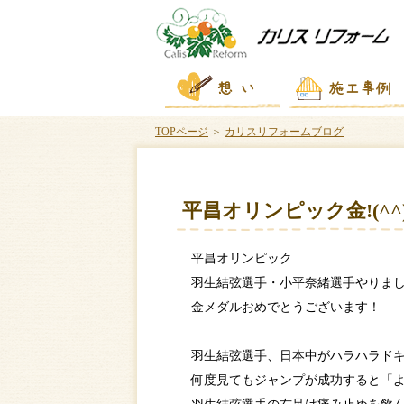
TOPページ
＞
カリスリフォームブログ
平昌オリンピック金!(^^)
平昌オリンピック
羽生結弦選手・小平奈緒選手やりまし
金メダルおめでとうございます！
羽生結弦選手、日本中がハラハラドキド
何度見てもジャンプが成功すると「