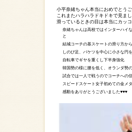
小平奈緒ちゃん本当におめでとうご
これまたハラハラドキドキで見まし
滑っているときの目は本当にカッコ
奈緒ちゃんは高校ではインターハイ
と
結城コーチの基スケートの滑り方か
しのび足、バケツを中心に小さな円
自転車でギヤを重くし下半身強化
韓国勢の様に腰を低く、オランダ勢
試合では一人で戦うのでコーチへの信頼
スピードスケート女子初めての金メ
感動をありがとうございました♥♥♥