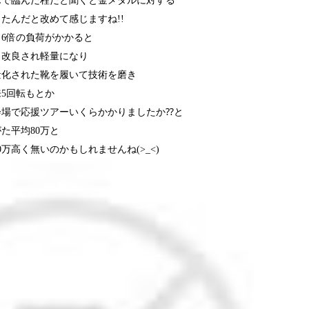
んで臨んだ程だと聞くと金メダルに対する
たんだと改めて感じますね!!
～6倍の負荷がかかると
も改良され軽量になり
量化された靴を履いて技術を磨き
5回転もとか
会場で応援ツアーいくらかかりましたか⁇と
た平均80万と
万高く無いのかもしれませんね(>_<)