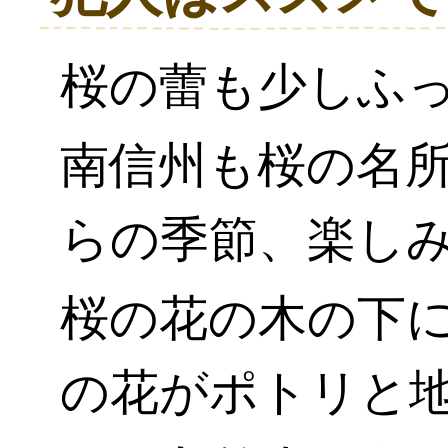
桜の蕾も少しふ
南信州も桜の名
らの季節、楽しみで
桜の花の木の下
の花がポトリと