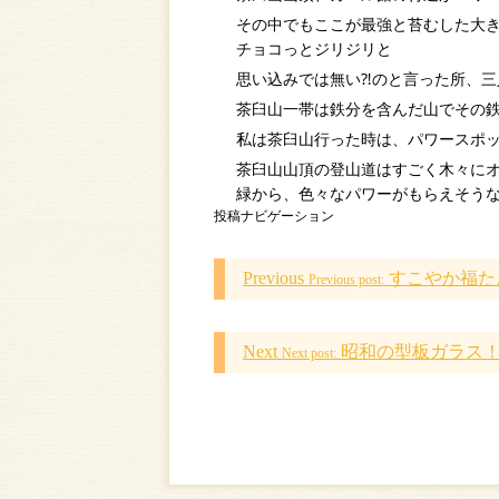
その中でもここが最強と苔むした大
チョコっとジリジリと
思い込みでは無い⁈のと言った所、三人
茶臼山一帯は鉄分を含んだ山でその
私は茶臼山行った時は、パワースポ
茶臼山山頂の登山道はすごく木々に
緑から、色々なパワーがもらえそう
投稿ナビゲーション
Previous
すこやか福た
Previous post:
Next
昭和の型板ガラス
Next post: