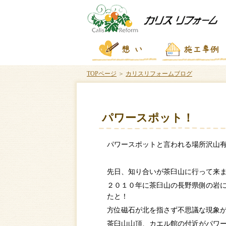
TOPページ
＞
カリスリフォームブログ
パワースポット！
パワースポットと言われる場所沢山
先日、知り合いが茶臼山に行って来
２０１０年に茶臼山の長野県側の岩
たと！
方位磁石が北を指さず不思議な現象
茶臼山山頂、カエル館の付近がパワ