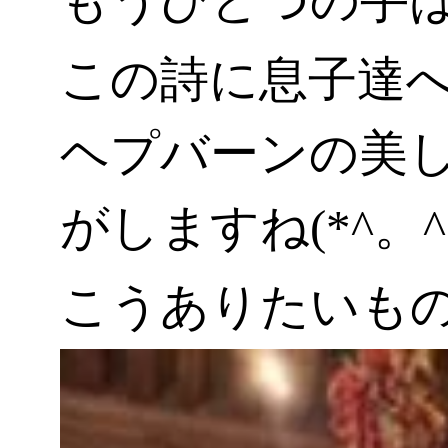
もうひとつの手
この詩に息子達
ヘプバーンの美
がしますね(*^。^
こうありたいものです