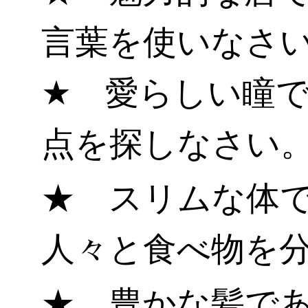
言葉を使いなさ
★ 愛らしい瞳
点を探しなさい
★ スリムな体
人々と食べ物を
★ 豊かな髪で