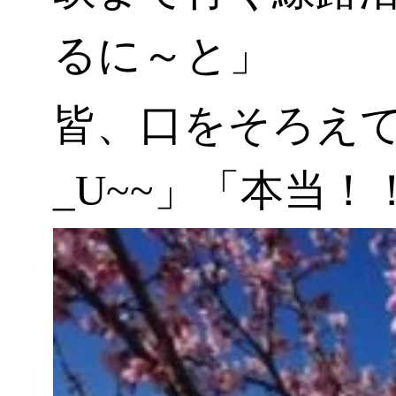
るに～と」
皆、口をそろえて「
_U~~」「本当！