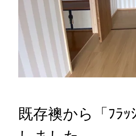
既存襖から「ﾌﾗ