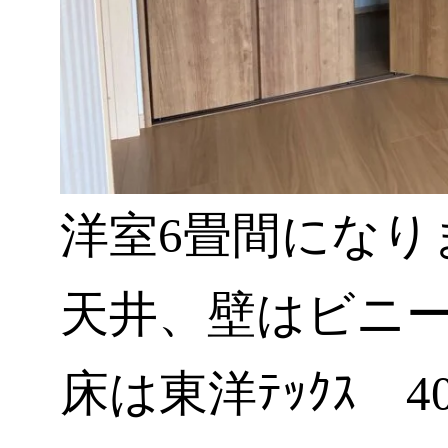
洋室6畳間になり
天井、壁はビニ
床は東洋ﾃｯｸｽ 400