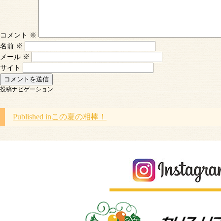
コメント
※
名前
※
メール
※
サイト
投稿ナビゲーション
Published in
この夏の相棒！