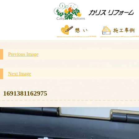
Previous Image
Next Image
1691381162975