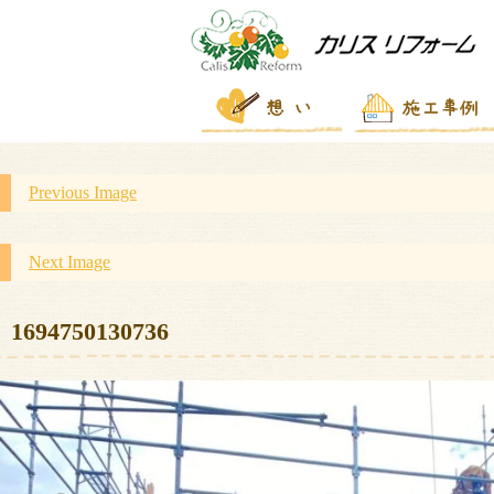
Previous Image
Next Image
1694750130736