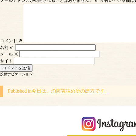
メールアドレスが公開されることはありません。
※
が付いている欄は
コメント
※
名前
※
メール
※
サイト
投稿ナビゲーション
Published in
今日は、消防署詰め所の建方です。