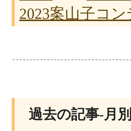
2023案山子コ
過去の記事-月