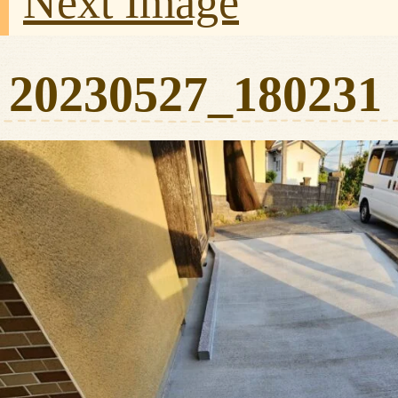
Next Image
20230527_180231