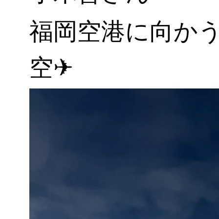
福岡空港に向か
空✈