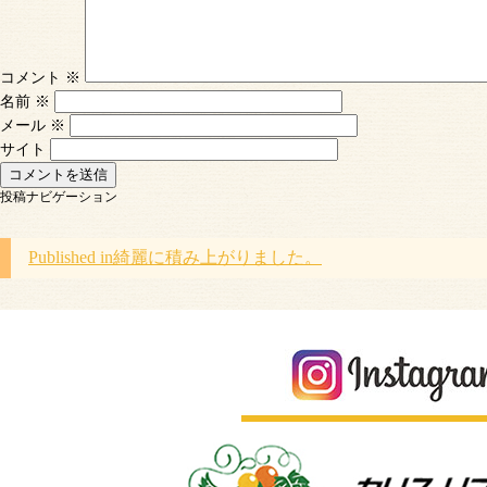
コメント
※
名前
※
メール
※
サイト
投稿ナビゲーション
Published in
綺麗に積み上がりました。