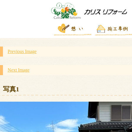
Previous Image
Next Image
写真1