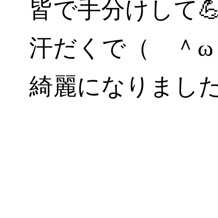
皆で手分けして
汗だくで（ ＾ω
綺麗になりまし