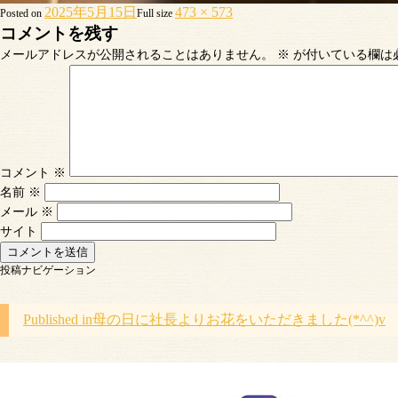
2025年5月15日
473 × 573
Posted on
Full size
コメントを残す
メールアドレスが公開されることはありません。
※
が付いている欄は
コメント
※
名前
※
メール
※
サイト
投稿ナビゲーション
Published in
母の日に社長よりお花をいただきました(*^^)v