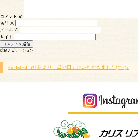
コメント
※
名前
※
メール
※
サイト
投稿ナビゲーション
Published in
社長より「母の日」にいただきました(*^^)v