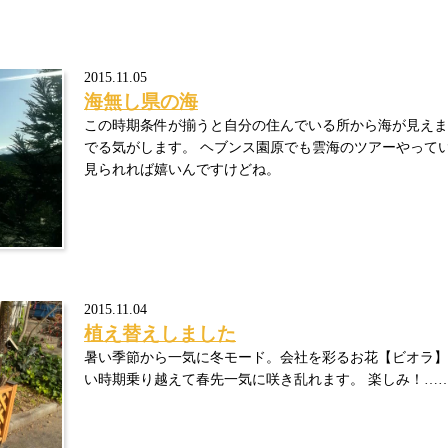
2015.11.05
海無し県の海
この時期条件が揃うと自分の住んでいる所から海が見えま
でる気がします。 ヘブンス園原でも雲海のツアーやって
見られれば嬉いんですけどね。
2015.11.04
植え替えしました
暑い季節から一気に冬モード。会社を彩るお花【ビオラ】
い時期乗り越えて春先一気に咲き乱れます。 楽しみ！…