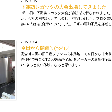
2015.09.15
下諏訪レガッタの大会出場してきました。
9月13日に下諏訪レガッタ大会が諏訪湖で行なわれまし
た。会社の同僚3人とても楽しく満喫しました。ブログ書
後の2人は2試合漕いでいました。日頃の運動不足を痛感
2015.09.04
今日から開催＼(^o^)／
高森町吉田の旧日産プリンス松本跡地にて今日から【出前
浄便座で有名なTOTO製品を始め 各メーカーの最新住宅
い｡きっと良い体験になると思います｡