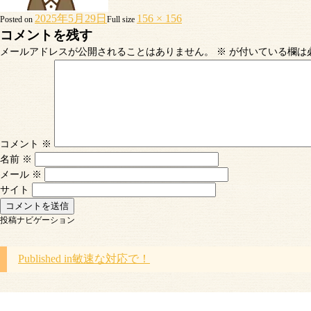
2025年5月29日
156 × 156
Posted on
Full size
コメントを残す
メールアドレスが公開されることはありません。
※
が付いている欄は
コメント
※
名前
※
メール
※
サイト
投稿ナビゲーション
Published in
敏速な対応で！