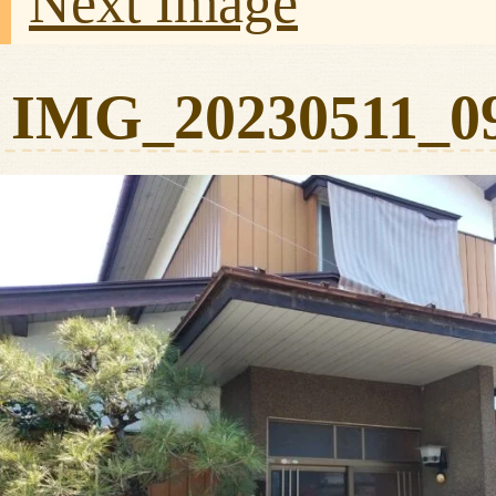
Next Image
IMG_20230511_0