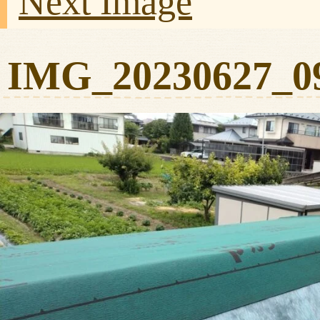
Next Image
IMG_20230627_0