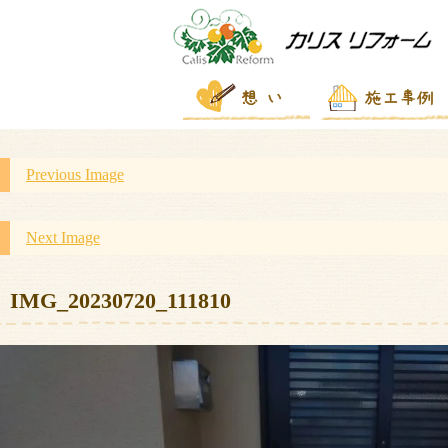
Previous Image
Next Image
IMG_20230720_111810