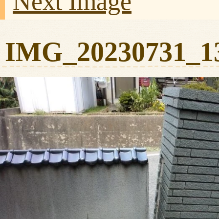
Next Image
IMG_20230731_1