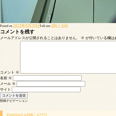
2023年8月29日
480 × 640
Posted on
Full size
コメントを残す
メールアドレスが公開されることはありません。
※
が付いている欄は
コメント
※
名前
※
メール
※
サイト
投稿ナビゲーション
Published in
IMG_62251