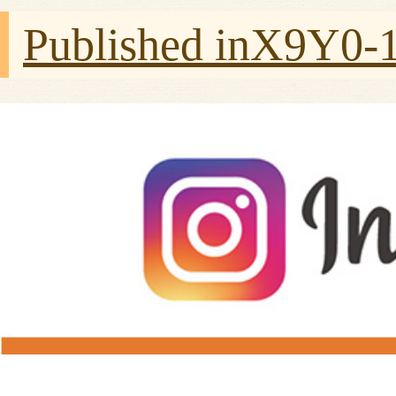
Published in
X9Y0-