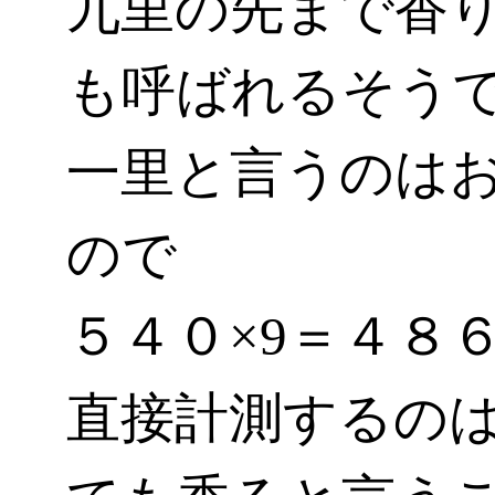
九里の先まで香
も呼ばれるそう
一里と言うのは
ので
５４０×9＝４８
直接計測するの