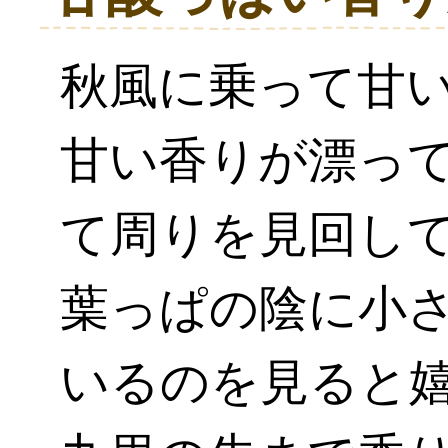
秋風に乗って甘
甘い香りが漂っ
て周りを見回し
葉っぱの陰に小
いるのを見ると