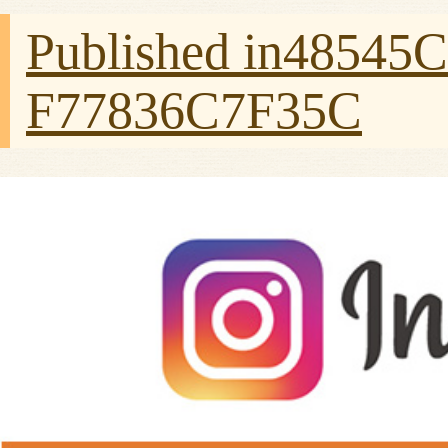
Published in
48545C
F77836C7F35C