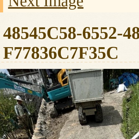
Next Image
48545C58-6552-4
F77836C7F35C