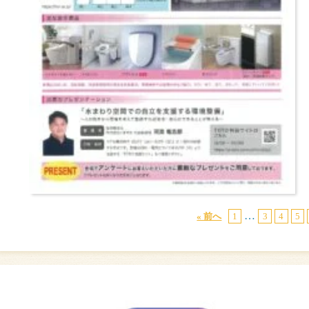
…
« 前へ
1
3
4
5