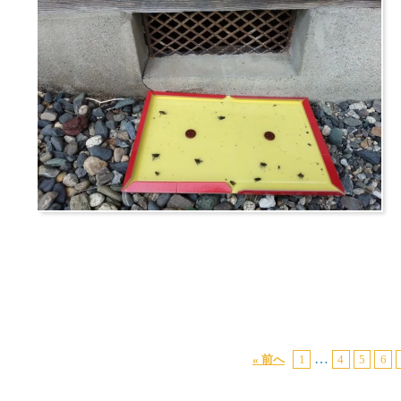
…
« 前へ
1
4
5
6